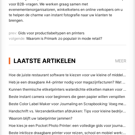
voor B2B-vragen. We werken graag samen met
evenementenorganisatoren, winkelketens en online verkopers om u
te helpen de charme van instant fotografie naar uw klanten te
brengen.
prev:
Gids voor productlabeltypen en printers
volgende:
Waarom is Primark zo populair in mode retail?
LAATSTE ARTIKELEN
MEER
Hoe de juiste restaurant software te kiezen voor uw kleine of middelgrote restaurant
Heb je een draagbare A4-printer nodig voor magazijnfacturen? Wat werkelijk werkt
Kunnen thermische etiketprinters waterdichte etiketten maken voor kleine bedrijfsproducten?
Beste instant camera voor beginners die geen papier willen verspillen
Beste Color Label Maker voor Journaling en Scrapbooking: Voeg meer kleur toe aan elke pagina
Handschrift vs. Verzendetiketten afdrukken: Tips voor kleine bedrijven in 2026
Waarom blijft uw labelprinter jammen?
Hoe kies je een Pocket Photo Printer: een volledige gids voor journaling, reizen en iPhone-gebruikers
Beste inktloze draagbare printer voor reizen, school en mobiel werk: Hanin MT620 Pro Review