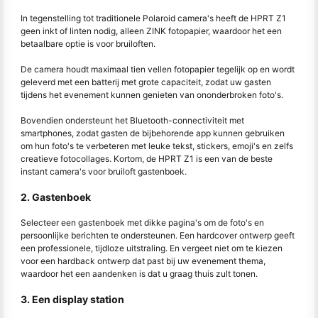
In tegenstelling tot traditionele Polaroid camera's heeft de HPRT Z1
geen inkt of linten nodig, alleen ZINK fotopapier, waardoor het een
betaalbare optie is voor bruiloften.
De camera houdt maximaal tien vellen fotopapier tegelijk op en wordt
geleverd met een batterij met grote capaciteit, zodat uw gasten
tijdens het evenement kunnen genieten van ononderbroken foto's.
Bovendien ondersteunt het Bluetooth-connectiviteit met
smartphones, zodat gasten de bijbehorende app kunnen gebruiken
om hun foto's te verbeteren met leuke tekst, stickers, emoji's en zelfs
creatieve fotocollages. Kortom, de HPRT Z1 is een van de beste
instant camera's voor bruiloft gastenboek.
2. Gastenboek
Selecteer een gastenboek met dikke pagina's om de foto's en
persoonlijke berichten te ondersteunen. Een hardcover ontwerp geeft
een professionele, tijdloze uitstraling. En vergeet niet om te kiezen
voor een hardback ontwerp dat past bij uw evenement thema,
waardoor het een aandenken is dat u graag thuis zult tonen.
3. Een display station