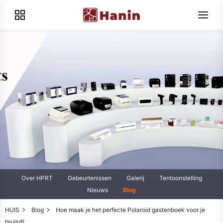
Over HPRT
Gebeurtenissen
Galerij
Tentoonstelling
Nieuws
Blog
HUIS
Blog
Hoe maak je het perfecte Polaroid gastenboek voor je
bruiloft