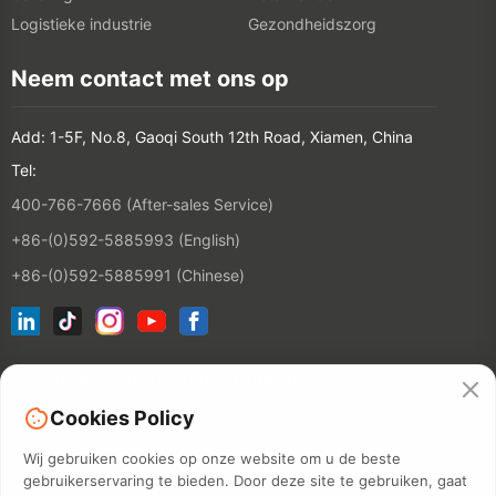
Logistieke industrie
Gezondheidszorg
Neem contact met ons op
Add: 1-5F, No.8, Gaoqi South 12th Road, Xiamen, China
Tel:
400-766-7666 (After-sales Service)
+86-(0)592-5885993 (English)
+86-(0)592-5885991 (Chinese)
Word lid van onze e-maillijst
Cookies Policy
CONTACT
Wij gebruiken cookies op onze website om u de beste
gebruikerservaring te bieden. Door deze site te gebruiken, gaat