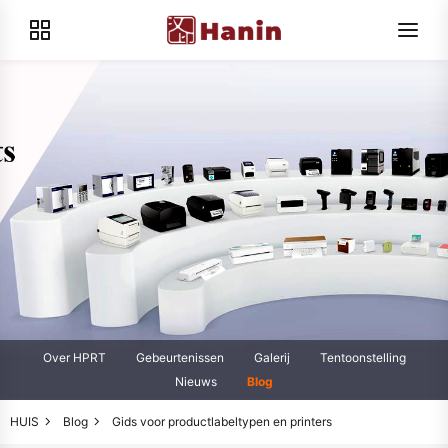
Over HPRT
Gebeurtenissen
Galerij
Tentoonstelling
Nieuws
Blog
HUIS
Blog
Gids voor productlabeltypen en printers