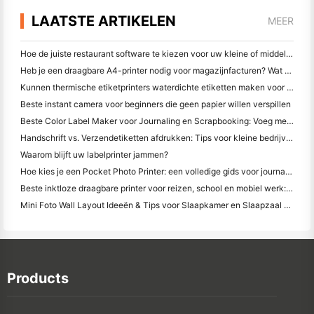
LAATSTE ARTIKELEN
MEER
Hoe de juiste restaurant software te kiezen voor uw kleine of middelgrote restaurant
Heb je een draagbare A4-printer nodig voor magazijnfacturen? Wat werkelijk werkt
Kunnen thermische etiketprinters waterdichte etiketten maken voor kleine bedrijfsproducten?
Beste instant camera voor beginners die geen papier willen verspillen
Beste Color Label Maker voor Journaling en Scrapbooking: Voeg meer kleur toe aan elke pagina
Handschrift vs. Verzendetiketten afdrukken: Tips voor kleine bedrijven in 2026
Waarom blijft uw labelprinter jammen?
Hoe kies je een Pocket Photo Printer: een volledige gids voor journaling, reizen en iPhone-gebruikers
Beste inktloze draagbare printer voor reizen, school en mobiel werk: Hanin MT620 Pro Review
Mini Foto Wall Layout Ideeën & Tips voor Slaapkamer en Slaapzaal Decoratie
Products