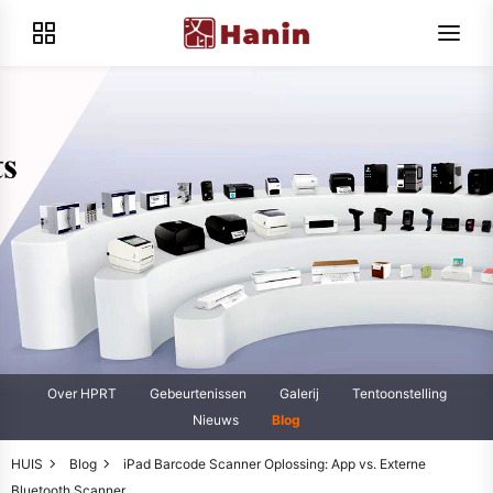
Over HPRT
Gebeurtenissen
Galerij
Tentoonstelling
Nieuws
Blog
HUIS
Blog
iPad Barcode Scanner Oplossing: App vs. Externe
Bluetooth Scanner