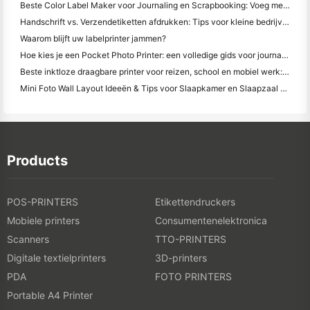
Beste Color Label Maker voor Journaling en Scrapbooking: Voeg meer kleur toe aan elke pagina
Handschrift vs. Verzendetiketten afdrukken: Tips voor kleine bedrijven in 2026
Waarom blijft uw labelprinter jammen?
Hoe kies je een Pocket Photo Printer: een volledige gids voor journaling, reizen en iPhone-gebruikers
Beste inktloze draagbare printer voor reizen, school en mobiel werk: Hanin MT620 Pro Review
Mini Foto Wall Layout Ideeën & Tips voor Slaapkamer en Slaapzaal Decoratie
Products
POS-PRINTERS
Etikettendruckers
Mobiele printers
Consumentenelektronica
Scanners
TTO-PRINTERS
Digitale textielprinters
3D-printers
PDA
FOTO PRINTERS
Portable A4 Printer