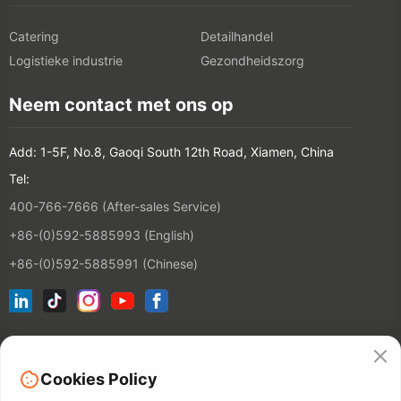
Catering
Detailhandel
Logistieke industrie
Gezondheidszorg
Neem contact met ons op
Add: 1-5F, No.8, Gaoqi South 12th Road, Xiamen, China
Tel:
400-766-7666 (After-sales Service)
+86-(0)592-5885993 (English)
+86-(0)592-5885991 (Chinese)
Word lid van onze e-maillijst
Cookies Policy
CONTACT