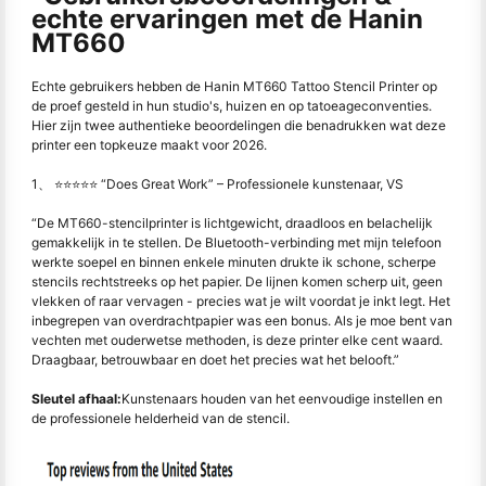
echte ervaringen met de Hanin
MT660
Echte gebruikers hebben de Hanin MT660 Tattoo Stencil Printer op
de proef gesteld in hun studio's, huizen en op tatoeageconventies.
Hier zijn twee authentieke beoordelingen die benadrukken wat deze
printer een topkeuze maakt voor 2026.
1、 ⭐⭐⭐⭐⭐ “Does Great Work” – Professionele kunstenaar, VS
“De MT660-stencilprinter is lichtgewicht, draadloos en belachelijk
gemakkelijk in te stellen. De Bluetooth-verbinding met mijn telefoon
werkte soepel en binnen enkele minuten drukte ik schone, scherpe
stencils rechtstreeks op het papier. De lijnen komen scherp uit, geen
vlekken of raar vervagen - precies wat je wilt voordat je inkt legt. Het
inbegrepen van overdrachtpapier was een bonus. Als je moe bent van
vechten met ouderwetse methoden, is deze printer elke cent waard.
Draagbaar, betrouwbaar en doet het precies wat het belooft.”
Sleutel afhaal:
Kunstenaars houden van het eenvoudige instellen en
de professionele helderheid van de stencil.