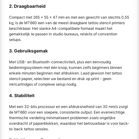
2. Draagbaarheid
Compact met 265 × 55 × 47 mm en met een gewicht van slechts 0,55
kg, is de MT660 een van de meest draagbare tattoo stencil printers
beschikbaar. Het slanke A4-compatibele formaat maakt het
gemakkelijk te passen in studio bureaus, reiskits of convention
setups.
3. Gebruiksgemak
Met USB- en Bluetooth-connectiviteit, plus een eenvoudig
bedieningssysteem met één knop, kunnen zelfs beginners binnen
enkele minuten beginnen met afdrukken. Laad gewoon het tattoo
stencil papier, selecteer uw bestand en druk op print - geen
inktcartridges of complexe setup nodig.
4. Stabiliteit
Met een 32-bits processor en een afdruksnelheid van 30 mm/s zorgt
de MT660 voor een soepele, consistente output. Een evenwichtige
thermische verdeling minimaliseert problemen zoals ongelijke
overdracht of papierblokken, waardoor het betrouwbaar is voor back-
to-back tattoo sessies.