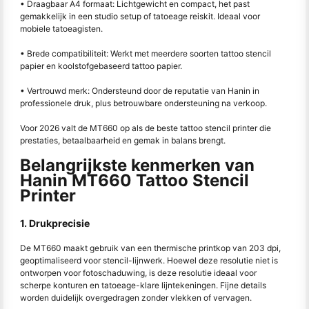
• Draagbaar A4 formaat: Lichtgewicht en compact, het past
gemakkelijk in een studio setup of tatoeage reiskit. Ideaal voor
mobiele tatoeagisten.
• Brede compatibiliteit: Werkt met meerdere soorten tattoo stencil
papier en koolstofgebaseerd tattoo papier.
• Vertrouwd merk: Ondersteund door de reputatie van Hanin in
professionele druk, plus betrouwbare ondersteuning na verkoop.
Voor 2026 valt de MT660 op als de beste tattoo stencil printer die
prestaties, betaalbaarheid en gemak in balans brengt.
Belangrijkste kenmerken van
Hanin MT660 Tattoo Stencil
Printer
1. Drukprecisie
De MT660 maakt gebruik van een thermische printkop van 203 dpi,
geoptimaliseerd voor stencil-lijnwerk. Hoewel deze resolutie niet is
ontworpen voor fotoschaduwing, is deze resolutie ideaal voor
scherpe konturen en tatoeage-klare lijntekeningen. Fijne details
worden duidelijk overgedragen zonder vlekken of vervagen.