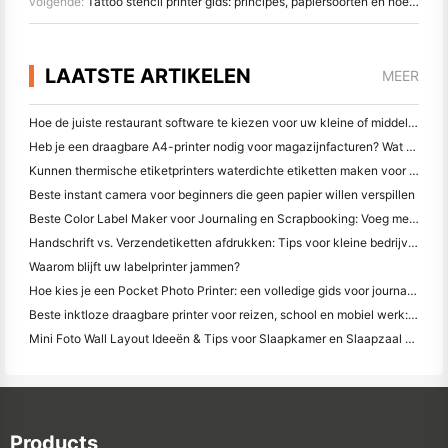
volgende:
Tattoo stencil printer gids: principes, papiersoorten en hoe te gebruiken
LAATSTE ARTIKELEN
MEER
Hoe de juiste restaurant software te kiezen voor uw kleine of middelgrote restaurant
Heb je een draagbare A4-printer nodig voor magazijnfacturen? Wat werkelijk werkt
Kunnen thermische etiketprinters waterdichte etiketten maken voor kleine bedrijfsproducten?
Beste instant camera voor beginners die geen papier willen verspillen
Beste Color Label Maker voor Journaling en Scrapbooking: Voeg meer kleur toe aan elke pagina
Handschrift vs. Verzendetiketten afdrukken: Tips voor kleine bedrijven in 2026
Waarom blijft uw labelprinter jammen?
Hoe kies je een Pocket Photo Printer: een volledige gids voor journaling, reizen en iPhone-gebruikers
Beste inktloze draagbare printer voor reizen, school en mobiel werk: Hanin MT620 Pro Review
Mini Foto Wall Layout Ideeën & Tips voor Slaapkamer en Slaapzaal Decoratie
Products