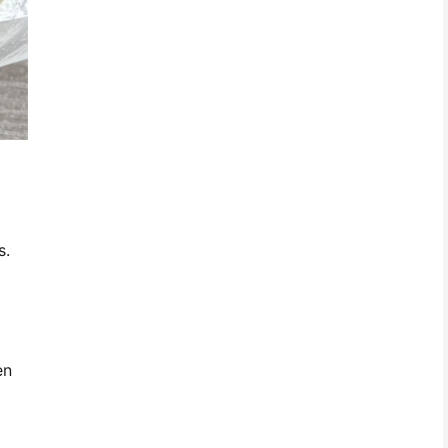
s.
en