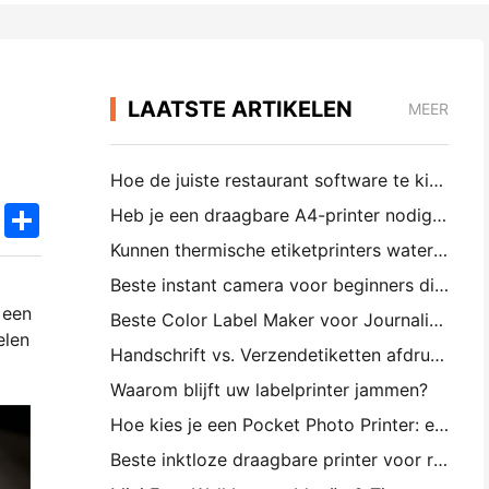
LAATSTE ARTIKELEN
MEER
Hoe de juiste restaurant software te kiezen voor uw kleine of middelgrote restaurant
k
edIn
Twitter
Share
Heb je een draagbare A4-printer nodig voor magazijnfacturen? Wat werkelijk werkt
Kunnen thermische etiketprinters waterdichte etiketten maken voor kleine bedrijfsproducten?
Beste instant camera voor beginners die geen papier willen verspillen
 een
Beste Color Label Maker voor Journaling en Scrapbooking: Voeg meer kleur toe aan elke pagina
elen
Handschrift vs. Verzendetiketten afdrukken: Tips voor kleine bedrijven in 2026
Waarom blijft uw labelprinter jammen?
Hoe kies je een Pocket Photo Printer: een volledige gids voor journaling, reizen en iPhone-gebruikers
Beste inktloze draagbare printer voor reizen, school en mobiel werk: Hanin MT620 Pro Review