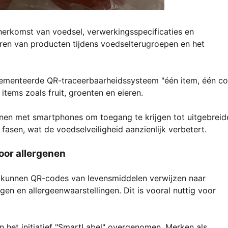
herkomst van voedsel, verwerkingsspecificaties en
seren van producten tijdens voedselterugroepen en het
plementeerde QR-traceerbaarheidssysteem "één item, één c
tems zoals fruit, groenten en eieren.
n met smartphones om toegang te krijgen tot uitgebreid
fasen, wat de voedselveiligheid aanzienlijk verbetert.
oor allergenen
 kunnen QR-codes van levensmiddelen verwijzen naar
n en allergeenwaarstellingen. Dit is vooral nuttig voor
n het initiatief "SmartLabel" overgenomen. Merken als