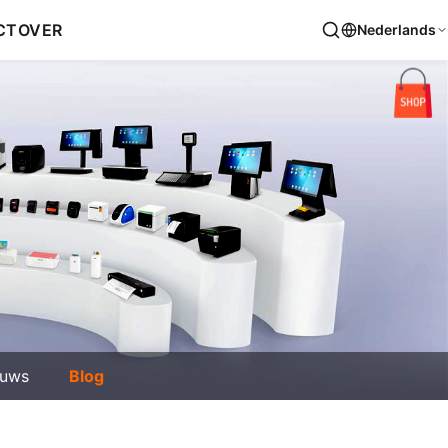
CT
OVER
Nederlands
euws
Blog