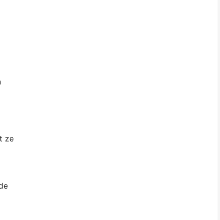
n
t ze
 de