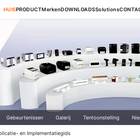
HUIS
PRODUCT
Merken
DOWNLOADS
Solutions
CONTA
Gebeurtenissen
Galerij
Tentoonstelling
Ni
icatie- en Implementatiegids