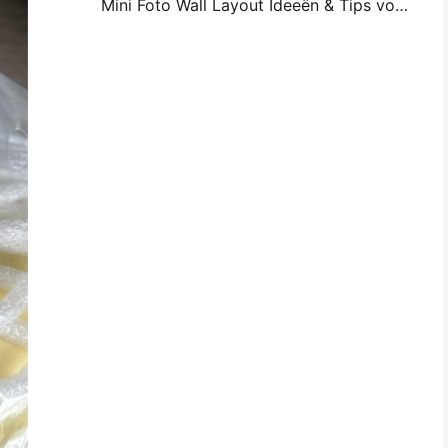
Mini Foto Wall Layout Ideeën & Tips voor Slaapkamer en Slaapzaal Decoratie