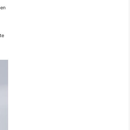
ten
te