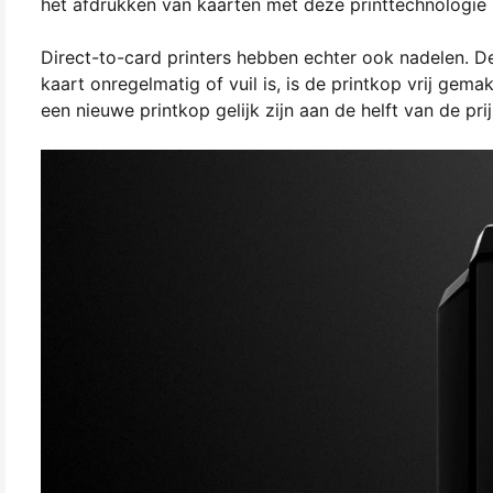
het afdrukken van kaarten met deze printtechnologie re
Direct-to-card printers hebben echter ook nadelen. 
kaart onregelmatig of vuil is, is de printkop vrij ge
een nieuwe printkop gelijk zijn aan de helft van de pri