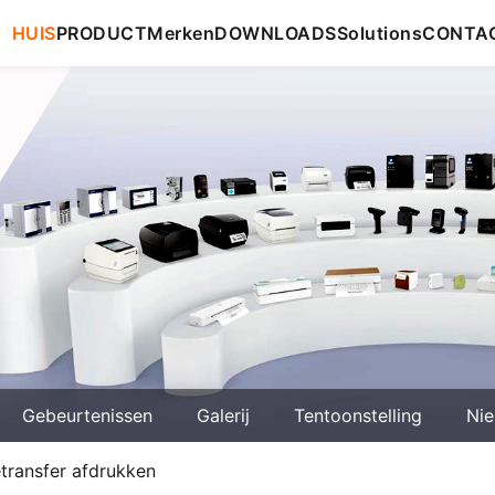
HUIS
PRODUCT
Merken
DOWNLOADS
Solutions
CONTA
Gebeurtenissen
Galerij
Tentoonstelling
Ni
etransfer afdrukken