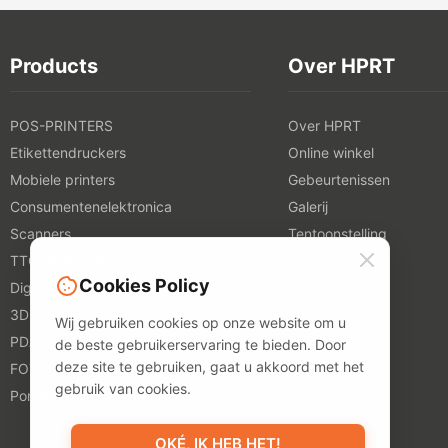
Products
Over HPRT
POS-PRINTERS
Over HPRT
Etikettendruckers
Online winkel
Mobiele printers
Gebeurtenissen
Consumentenelektronica
Galerij
Scanners
Tentoonstelling
TTO-PRINTERS
Nieuws
Cookies Policy
Digitale textielprinters
Blog
3D-printers
Wij gebruiken cookies op onze website om u
PDA
de beste gebruikerservaring te bieden. Door
deze site te gebruiken, gaat u akkoord met het
FOTO PRINTERS
gebruik van cookies.
Portable A4 Printer
OKÉ, IK HEB HET!