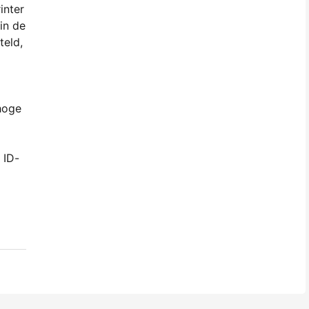
inter
 in de
teld,
 hoge
 ID-