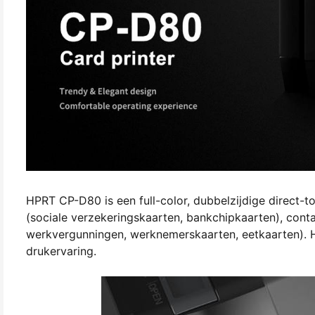
HPRT CP-D80 is een full-color, dubbelzijdige direct-t
(sociale verzekeringskaarten, bankchipkaarten), con
werkvergunningen, werknemerskaarten, eetkaarten). 
drukervaring.