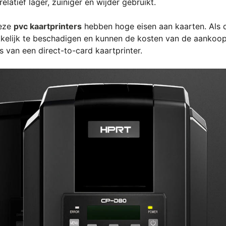
latief lager, zuiniger en wijder gebruikt.
Deze
pvc kaartprinters
hebben hoge eisen aan kaarten. Als 
makkelijk te beschadigen en kunnen de kosten van de aankoo
js van een direct-to-card kaartprinter.