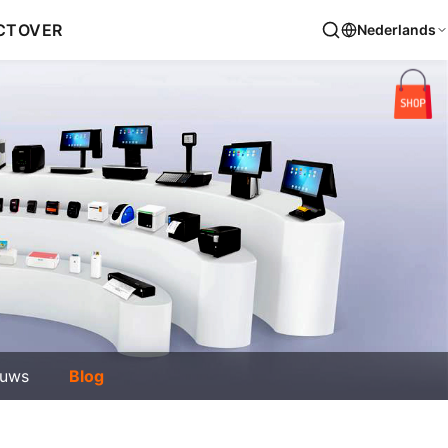
CT
OVER
Nederlands
euws
Blog