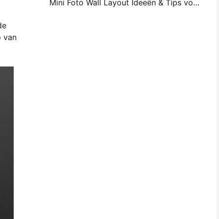
Mini Foto Wall Layout Ideeën & Tips voor Slaapkamer en Slaapzaal Decoratie
de
p van