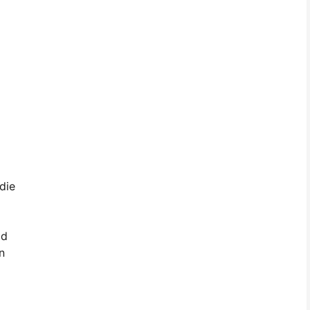
die
ld
n