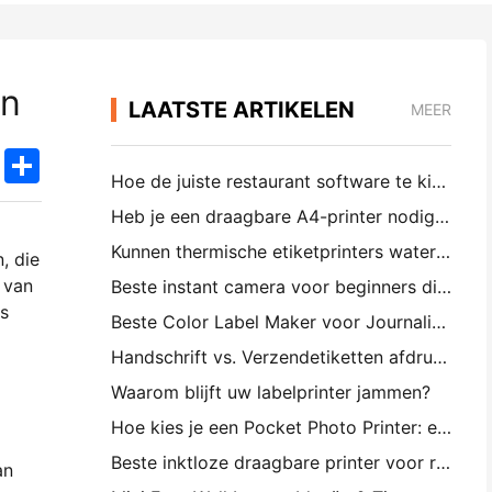
en
LAATSTE ARTIKELEN
MEER
k
edIn
Twitter
Share
Hoe de juiste restaurant software te kiezen voor uw kleine of middelgrote restaurant
Heb je een draagbare A4-printer nodig voor magazijnfacturen? Wat werkelijk werkt
Kunnen thermische etiketprinters waterdichte etiketten maken voor kleine bedrijfsproducten?
, die
 van
Beste instant camera voor beginners die geen papier willen verspillen
s
Beste Color Label Maker voor Journaling en Scrapbooking: Voeg meer kleur toe aan elke pagina
Handschrift vs. Verzendetiketten afdrukken: Tips voor kleine bedrijven in 2026
Waarom blijft uw labelprinter jammen?
Hoe kies je een Pocket Photo Printer: een volledige gids voor journaling, reizen en iPhone-gebruikers
Beste inktloze draagbare printer voor reizen, school en mobiel werk: Hanin MT620 Pro Review
an