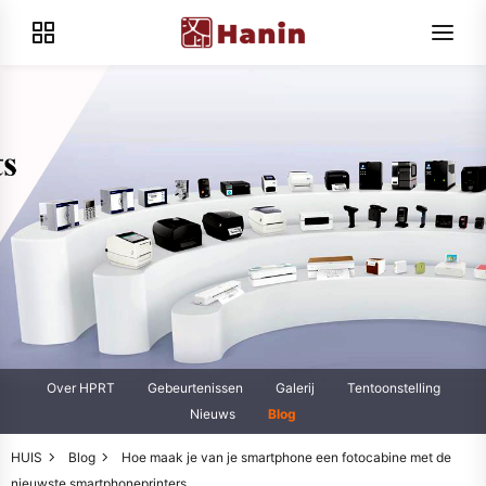
Over HPRT
Gebeurtenissen
Galerij
Tentoonstelling
Nieuws
Blog
HUIS
Blog
Hoe maak je van je smartphone een fotocabine met de
nieuwste smartphoneprinters