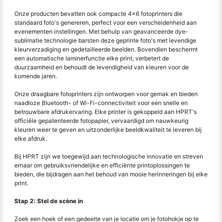
Onze producten bevatten ook compacte 4x6 fotoprinters die
standaard foto's genereren, perfect voor een verscheidenheid aan
evenementen instellingen. Met behulp van geavanceerde dye-
sublimatie technologie barsten deze geprinte foto's met levendige
kleurverzadiging en gedetailleerde beelden. Bovendien beschermt
een automatische laminerfunctie elke print, verbetert de
duurzaamheid en behoudt de levendigheid van kleuren voor de
komende jaren.
Onze draagbare fotoprinters zijn ontworpen voor gemak en bieden
naadloze Bluetooth- of Wi-Fi-connectiviteit voor een snelle en
betrouwbare afdrukervaring. Elke printer is gekoppeld aan HPRT's
officiële gepatenteerde fotopapier, vervaardigd om nauwkeurig
kleuren weer te geven en uitzonderlijke beeldkwaliteit te leveren bij
elke afdruk.
Bij HPRT zijn we toegewijd aan technologische innovatie en streven
ernaar om gebruiksvriendelijke en efficiënte printoplossingen te
bieden, die bijdragen aan het behoud van mooie herinneringen bij elke
print.
Stap 2: Stel de scène in
Zoek een hoek of een gedeelte van je locatie om je fotohokje op te