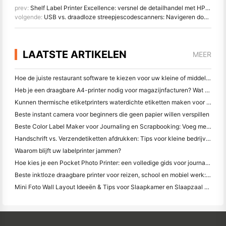
prev:
Shelf Label Printer Excellence: versnel de detailhandel met HPRT HM-T3 PRO
volgende:
USB vs. draadloze streepjescodescanners: Navigeren door uw keuzes voor efficiëntie
LAATSTE ARTIKELEN
MEER
Hoe de juiste restaurant software te kiezen voor uw kleine of middelgrote restaurant
Heb je een draagbare A4-printer nodig voor magazijnfacturen? Wat werkelijk werkt
Kunnen thermische etiketprinters waterdichte etiketten maken voor kleine bedrijfsproducten?
Beste instant camera voor beginners die geen papier willen verspillen
Beste Color Label Maker voor Journaling en Scrapbooking: Voeg meer kleur toe aan elke pagina
Handschrift vs. Verzendetiketten afdrukken: Tips voor kleine bedrijven in 2026
Waarom blijft uw labelprinter jammen?
Hoe kies je een Pocket Photo Printer: een volledige gids voor journaling, reizen en iPhone-gebruikers
Beste inktloze draagbare printer voor reizen, school en mobiel werk: Hanin MT620 Pro Review
Mini Foto Wall Layout Ideeën & Tips voor Slaapkamer en Slaapzaal Decoratie