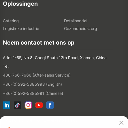
Oplossingen
Catering
Detailhandel
Logistieke industrie
Gezondheidszorg
Neem contact met ons op
Add: 1-5F, No.8, Gaoqi South 12th Road, Xiamen, China
Tel:
400-766-7666 (After-sales Service)
+86-(0)592-5885993 (English)
+86-(0)592-5885991 (Chinese)
Word lid van onze e-maillijst