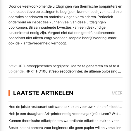
Door de veelvoorkomende uitdagingen van thermische bonprinters en
hun respectieve oplossingen te begrijpen, kunnen bedrijven naadloze
operaties handhaven en onderbrekingen verminderen. Periodiek
onderhoud en inspecties kunnen veel van deze uitdagingen
voorkomen. Bij aanhoudende kwesties kan een deskundige
tussenkomst nodig zijn. Vergeet niet dat een goed functionerende
bonprinter niet alleen zorgt voor een soepele bedrijfsvoering, maar
ook de klanttevredenheid verhoogt.
prev:
UPC-streepjescodes begrijpen: Hoe ze te genereren en af te drukken
volgende:
HPRT HD100 streepjescodeprinter: de ultieme oplossing voor e-commerce zakelijke etikettering
LAATSTE ARTIKELEN
MEER
Hoe de juiste restaurant software te kiezen voor uw kleine of middelgrote restaurant
Heb je een draagbare A4-printer nodig voor magazijnfacturen? Wat werkelijk werkt
Kunnen thermische etiketprinters waterdichte etiketten maken voor kleine bedrijfsproducten?
Beste instant camera voor beginners die geen papier willen verspillen