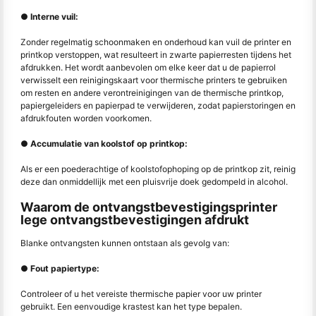
● Interne vuil:
Zonder regelmatig schoonmaken en onderhoud kan vuil de printer en
printkop verstoppen, wat resulteert in zwarte papierresten tijdens het
afdrukken. Het wordt aanbevolen om elke keer dat u de papierrol
verwisselt een reinigingskaart voor thermische printers te gebruiken
om resten en andere verontreinigingen van de thermische printkop,
papiergeleiders en papierpad te verwijderen, zodat papierstoringen en
afdrukfouten worden voorkomen.
● Accumulatie van koolstof op printkop:
Als er een poederachtige of koolstofophoping op de printkop zit, reinig
deze dan onmiddellijk met een pluisvrije doek gedompeld in alcohol.
Waarom de ontvangstbevestigingsprinter
lege ontvangstbevestigingen afdrukt
Blanke ontvangsten kunnen ontstaan als gevolg van:
● Fout papiertype:
Controleer of u het vereiste thermische papier voor uw printer
gebruikt. Een eenvoudige krastest kan het type bepalen.