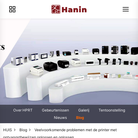
Over HPRT
Gebeurtenissen
Galerij
Tentoonstelling
Nieuws
Blog
HUIS
Blog
Veelvoorkomende problemen met de printer met
ontvangstbewijzen oplossen en oplossen