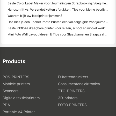
Beste Color Label Maker voor Journaling en Scrapbooking: Voeg meer kleur toe aan elke pagina
Handschrift vs. Verzendetiketten afdrukken: Tips voor kleine bedrijven in 2026
Waarom blijft uw labelprinter jammen?
Hoe kies je een Pocket Photo Printer: een volledige gids voor journaling, reizen en iPhone-gebruikers
Beste inktloze draagbare printer voor reizen, school en mobiel werk: Hanin MT620 Pro Review
Mini Foto Wall Layout Ideeën & Tips voor Slaapkamer en Slaapzaal Decoratie
Products
POS-PRINTERS
Etikettendruckers
Mobiele printers
Consumentenelektronica
Scanners
TTO-PRINTERS
Digitale textielprinters
3D-printers
PDA
FOTO PRINTERS
Portable A4 Printer