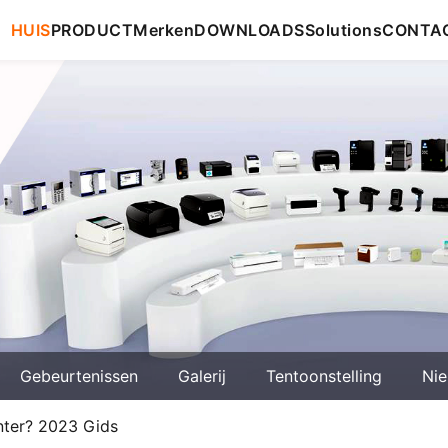
HUIS
PRODUCT
Merken
DOWNLOADS
Solutions
CONTA
Gebeurtenissen
Galerij
Tentoonstelling
Ni
nter? 2023 Gids