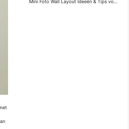
Mini Foto Wall Layout Ideeën & Tips voor Slaapkamer en Slaapzaal Decoratie
met
van