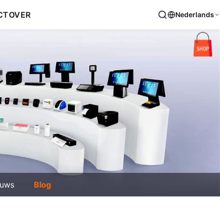
CT
OVER
Nederlands
euws
Blog