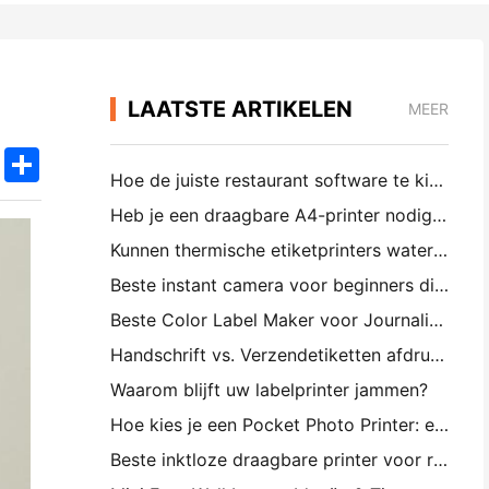
LAATSTE ARTIKELEN
MEER
k
edIn
Twitter
Share
Hoe de juiste restaurant software te kiezen voor uw kleine of middelgrote restaurant
Heb je een draagbare A4-printer nodig voor magazijnfacturen? Wat werkelijk werkt
Kunnen thermische etiketprinters waterdichte etiketten maken voor kleine bedrijfsproducten?
Beste instant camera voor beginners die geen papier willen verspillen
Beste Color Label Maker voor Journaling en Scrapbooking: Voeg meer kleur toe aan elke pagina
Handschrift vs. Verzendetiketten afdrukken: Tips voor kleine bedrijven in 2026
Waarom blijft uw labelprinter jammen?
Hoe kies je een Pocket Photo Printer: een volledige gids voor journaling, reizen en iPhone-gebruikers
Beste inktloze draagbare printer voor reizen, school en mobiel werk: Hanin MT620 Pro Review