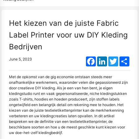
Het kiezen van de juiste Fabric
Label Printer voor uw DIY Kleding
Bedrijven
Facebook
LinkedIn
Twitter
Shar
June 5, 2023
Met de opkomst van de gig economie ontstaan steeds meer
onafhankelijke werknemers, waaronder velen die gepassioneerd zijn
door creatieve DIY kleding. Als je een van hen bent, je eigen
kledingstudio runt en vaak gepersonaliseerde, niche kledingstukken
zoals T-shirts, hoodies en hoeden produceert, zijn stoffen labels
ongetwijfeld een belangrijk detail om rekening mee te houden. Het
kiezen van de juiste textieletikettenprinter kan de merkherkenning
verbeteren en uw kledingcreaties laten opvallen. In dit artikel
bespreken we de definitie van een textieletikettenprinter, de
beschikbare soorten en hoe u de meest geschikte kunt kiezen voor
uw doe-het-zelf kledingbedrijf.