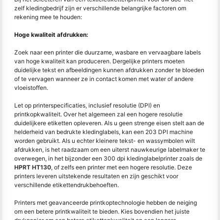
zelf kledingbedrijf zijn er verschillende belangrijke factoren om
rekening mee te houden:
Hoge kwaliteit afdrukken:
Zoek naar een printer die duurzame, wasbare en vervaagbare labels
van hoge kwaliteit kan produceren. Dergelijke printers moeten
duidelijke tekst en afbeeldingen kunnen afdrukken zonder te bloeden
of te vervagen wanneer ze in contact komen met water of andere
vloeistoffen.
Let op printerspecificaties, inclusief resolutie (DPI) en
printkopkwaliteit. Over het algemeen zal een hogere resolutie
duidelijkere etiketten opleveren. Als u geen strenge eisen stelt aan de
helderheid van bedrukte kledinglabels, kan een 203 DPI machine
worden gebruikt. Als u echter kleinere tekst- en wassymbolen wilt
afdrukken, is het raadzaam om een uiterst nauwkeurige labelmaker te
overwegen, in het bijzonder een 300 dpi kledinglabelprinter zoals de
HPRT HT130
, of zelfs een printer met een hogere resolutie. Deze
printers leveren uitstekende resultaten en zijn geschikt voor
verschillende etikettendrukbehoeften.
Printers met geavanceerde printkoptechnologie hebben de neiging
om een betere printkwaliteit te bieden. Kies bovendien het juiste