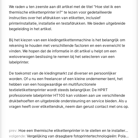
We raden u ten zeerste aan dit artikel met de titel "Hoe stel ik een
thermische etikettenprinter in?" te lezen voor gedetailleerde
instructies over het afdrukken van etiketten, inclusief
printerinstallatie, installatie en testafdrukken. We bieden uitgebreide
begeleiding in het artikel.
Bij het kiezen van een kledingetikettenmachine is het belangrijk om
rekening te houden met verschillende factoren en een evenwicht te
vinden. We hopen dat de informatie in dit artikel u helpt om een
weloverwogen beslissing te nemen bij het selecteren van een
labelprinter.
De toekomst van de kledingmarkt zal diverser en persoonlijker
worden. Of u nu een freelancer of een kleine ondernemer bent, het
hebben van een hoogwaardige en multifunctionele
textieletikettenprinter wordt steeds belangrijker. De HPRT
professionele labelprinter HT100 kan voldoen aan uw verschillende
drukbehoeften en uitgebreide ondersteuning en service bieden. Als u
vragen heeft over etikettendruk, neem dan gerust contact met ons op.
prev:
Hoe een thermische etikettenprinter in te stellen en te installeren?
volgende:
Vergelijking van draagbare fotoprintertechnologieën: Polaroid, ZINK en kleurstofsublimatie