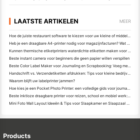
LAATSTE ARTIKELEN
MEER
Hoe de juiste restaurant software te kiezen voor uw kleine of middelgrote restaurant
Heb je een draagbare A4-printer nodig voor magazijnfacturen? Wat werkelijk werkt
Kunnen thermische etiketprinters waterdichte etiketten maken voor kleine bedrijfsproducten?
Beste instant camera voor beginners die geen papier willen verspillen
Beste Color Label Maker voor Journaling en Scrapbooking: Voeg meer kleur toe aan elke pagina
Handschrift vs. Verzendetiketten afdrukken: Tips voor kleine bedrijven in 2026
Waarom blijft uw labelprinter jammen?
Hoe kies je een Pocket Photo Printer: een volledige gids voor journaling, reizen en iPhone-gebruikers
Beste inktloze draagbare printer voor reizen, school en mobiel werk: Hanin MT620 Pro Review
Mini Foto Wall Layout Ideeën & Tips voor Slaapkamer en Slaapzaal Decoratie
Products