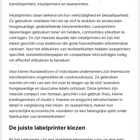
transferprinters, inkjetprinters en laserprinters.
Inkjetprinters staan bekend om hun veelzijdigheid en betaalbaarheid.
Ze gebruiken vloeibare inkt om op stof te drukken en produceren
hoogwaardige, gedetailleerde kleurenetiketten. Laserprinters
daarentegen gebruiken toner om heldere, contrastrijke etiketten te
verkrijgen. Ze zijn meestal duurder dan inkjetprinters en zijn het
meest geschikt voor bedrijven die grote hoeveelheden etikettendruk
vereisen. Voor het afdrukken van textieletiketten hebben laserprinters
specifiek textieletikettenpapier en compatibele inktcartridges nodig
om effectief afdrukken te bereiken.
Voor kleine thuisbedrijven of individuele ondernemers zijn thermische
transferprinters ongetwijfeld de voorkeurskeuze. Ze gebruiken
warmte om inkt van een lint over te dragen op de stof, waardoor
hoogwaardige en duurzame labels ontstaan. Deze printers zijn
meestal compact van formaat, geschikt voor gebruik thuis, kleine
kledingwinkels of studio's. Hoewel ze enigszins tekortschieten in
detail in vergelijking met inkjet- en laserprinters, maken hun
aanzienlijke economische voordelen ze een belangrijke optie onder
fabrikanten van textieletiketten!
De juiste labelprinter kiezen
Bij het selecteren van een textieletikettenprinter voor uw doe-het-