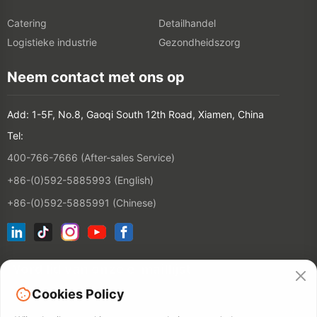
Catering
Detailhandel
Logistieke industrie
Gezondheidszorg
Neem contact met ons op
Add: 1-5F, No.8, Gaoqi South 12th Road, Xiamen, China
Tel:
400-766-7666 (After-sales Service)
+86-(0)592-5885993 (English)
+86-(0)592-5885991 (Chinese)
Word lid van onze e-maillijst
Cookies Policy
CONTACT