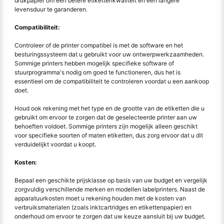
drukpapier om een betere etikettenkwaliteit en een langere
levensduur te garanderen.
Compatibiliteit:
Controleer of de printer compatibel is met de software en het
besturingssysteem dat u gebruikt voor uw ontwerpwerkzaamheden.
Sommige printers hebben mogelijk specifieke software of
stuurprogramma's nodig om goed te functioneren, dus het is
essentieel om de compatibiliteit te controleren voordat u een aankoop
doet.
Houd ook rekening met het type en de grootte van de etiketten die u
gebruikt om ervoor te zorgen dat de geselecteerde printer aan uw
behoeften voldoet. Sommige printers zijn mogelijk alleen geschikt
voor specifieke soorten of maten etiketten, dus zorg ervoor dat u dit
verduidelijkt voordat u koopt.
Kosten:
Bepaal een geschikte prijsklasse op basis van uw budget en vergelijk
zorgvuldig verschillende merken en modellen labelprinters. Naast de
apparatuurkosten moet u rekening houden met de kosten van
verbruiksmaterialen (zoals inktcartridges en etikettenpapier) en
onderhoud om ervoor te zorgen dat uw keuze aansluit bij uw budget.