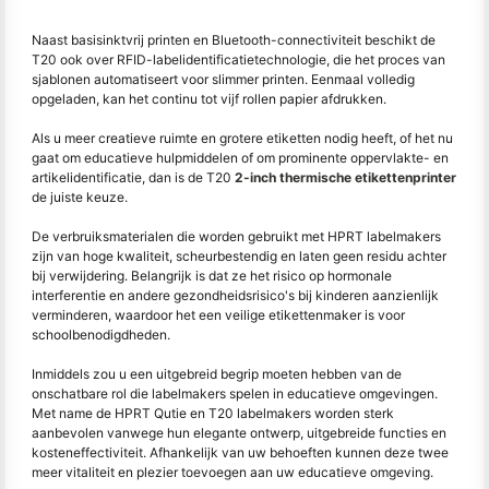
Naast basisinktvrij printen en Bluetooth-connectiviteit beschikt de
T20 ook over RFID-labelidentificatietechnologie, die het proces van
sjablonen automatiseert voor slimmer printen. Eenmaal volledig
opgeladen, kan het continu tot vijf rollen papier afdrukken.
Als u meer creatieve ruimte en grotere etiketten nodig heeft, of het nu
gaat om educatieve hulpmiddelen of om prominente oppervlakte- en
artikelidentificatie, dan is de T20
2-inch thermische etikettenprinter
de juiste keuze.
De verbruiksmaterialen die worden gebruikt met HPRT labelmakers
zijn van hoge kwaliteit, scheurbestendig en laten geen residu achter
bij verwijdering. Belangrijk is dat ze het risico op hormonale
interferentie en andere gezondheidsrisico's bij kinderen aanzienlijk
verminderen, waardoor het een veilige etikettenmaker is voor
schoolbenodigdheden.
Inmiddels zou u een uitgebreid begrip moeten hebben van de
onschatbare rol die labelmakers spelen in educatieve omgevingen.
Met name de HPRT Qutie en T20 labelmakers worden sterk
aanbevolen vanwege hun elegante ontwerp, uitgebreide functies en
kosteneffectiviteit. Afhankelijk van uw behoeften kunnen deze twee
meer vitaliteit en plezier toevoegen aan uw educatieve omgeving.