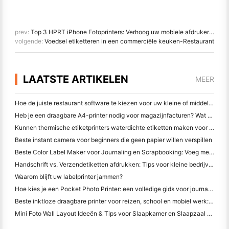
prev:
Top 3 HPRT iPhone Fotoprinters: Verhoog uw mobiele afdrukervaring
volgende:
Voedsel etiketteren in een commerciële keuken-Restaurant
LAATSTE ARTIKELEN
MEER
Hoe de juiste restaurant software te kiezen voor uw kleine of middelgrote restaurant
Heb je een draagbare A4-printer nodig voor magazijnfacturen? Wat werkelijk werkt
Kunnen thermische etiketprinters waterdichte etiketten maken voor kleine bedrijfsproducten?
Beste instant camera voor beginners die geen papier willen verspillen
Beste Color Label Maker voor Journaling en Scrapbooking: Voeg meer kleur toe aan elke pagina
Handschrift vs. Verzendetiketten afdrukken: Tips voor kleine bedrijven in 2026
Waarom blijft uw labelprinter jammen?
Hoe kies je een Pocket Photo Printer: een volledige gids voor journaling, reizen en iPhone-gebruikers
Beste inktloze draagbare printer voor reizen, school en mobiel werk: Hanin MT620 Pro Review
Mini Foto Wall Layout Ideeën & Tips voor Slaapkamer en Slaapzaal Decoratie