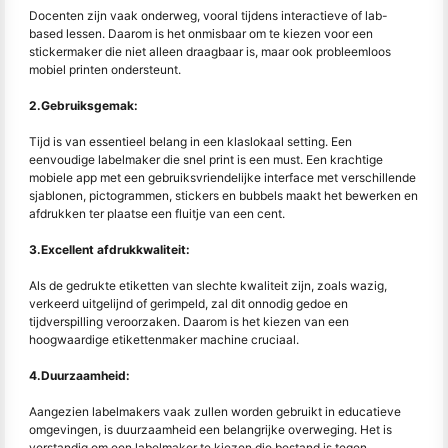
Docenten zijn vaak onderweg, vooral tijdens interactieve of lab-
based lessen. Daarom is het onmisbaar om te kiezen voor een
stickermaker die niet alleen draagbaar is, maar ook probleemloos
mobiel printen ondersteunt.
2.Gebruiksgemak:
Tijd is van essentieel belang in een klaslokaal setting. Een
eenvoudige labelmaker die snel print is een must. Een krachtige
mobiele app met een gebruiksvriendelijke interface met verschillende
sjablonen, pictogrammen, stickers en bubbels maakt het bewerken en
afdrukken ter plaatse een fluitje van een cent.
3.Excellent afdrukkwaliteit:
Als de gedrukte etiketten van slechte kwaliteit zijn, zoals wazig,
verkeerd uitgelijnd of gerimpeld, zal dit onnodig gedoe en
tijdverspilling veroorzaken. Daarom is het kiezen van een
hoogwaardige etikettenmaker machine cruciaal.
4.Duurzaamheid:
Aangezien labelmakers vaak zullen worden gebruikt in educatieve
omgevingen, is duurzaamheid een belangrijke overweging. Het is
verstandig om een labelmaker te kiezen die bestand is tegen