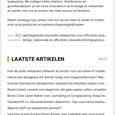
toepassing. We nodigen keten retailers, distributeurs en
groothandelaars uit om onze innovatieve technologie te verkennen
en samen met ons te werken om meer succes te bereiken.
Neem vandaag nog contact met ons op om meer te weten te komen
over onze producten en partnerschapsmogelijkheden.
prev:
PLC-geïntegreerde industriële labelprinter voor efficiënte automatisering van de productielijn
volgende:
Veilige, nalevende en efficiënte vleesetiketteringsoplossingen
LAATSTE ARTIKELEN
MEER
Hoe de juiste restaurant software te kiezen voor uw kleine of middelgrote restaurant
Heb je een draagbare A4-printer nodig voor magazijnfacturen? Wat werkelijk werkt
Kunnen thermische etiketprinters waterdichte etiketten maken voor kleine bedrijfsproducten?
Beste instant camera voor beginners die geen papier willen verspillen
Beste Color Label Maker voor Journaling en Scrapbooking: Voeg meer kleur toe aan elke pagina
Handschrift vs. Verzendetiketten afdrukken: Tips voor kleine bedrijven in 2026
Waarom blijft uw labelprinter jammen?
Hoe kies je een Pocket Photo Printer: een volledige gids voor journaling, reizen en iPhone-gebruikers