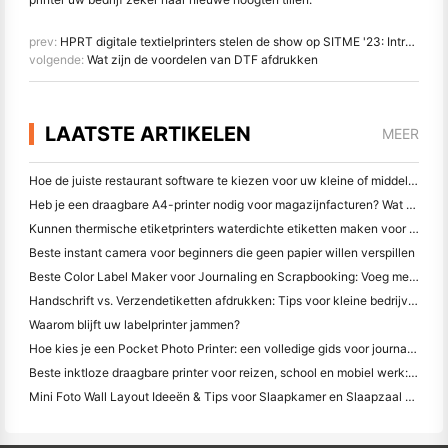
prev:
HPRT digitale textielprinters stelen de show op SITME '23: Introductie van de DA182T Plus & DA188S
volgende:
Wat zijn de voordelen van DTF afdrukken
LAATSTE ARTIKELEN
MEER
Hoe de juiste restaurant software te kiezen voor uw kleine of middelgrote restaurant
Heb je een draagbare A4-printer nodig voor magazijnfacturen? Wat werkelijk werkt
Kunnen thermische etiketprinters waterdichte etiketten maken voor kleine bedrijfsproducten?
Beste instant camera voor beginners die geen papier willen verspillen
Beste Color Label Maker voor Journaling en Scrapbooking: Voeg meer kleur toe aan elke pagina
Handschrift vs. Verzendetiketten afdrukken: Tips voor kleine bedrijven in 2026
Waarom blijft uw labelprinter jammen?
Hoe kies je een Pocket Photo Printer: een volledige gids voor journaling, reizen en iPhone-gebruikers
Beste inktloze draagbare printer voor reizen, school en mobiel werk: Hanin MT620 Pro Review
Mini Foto Wall Layout Ideeën & Tips voor Slaapkamer en Slaapzaal Decoratie