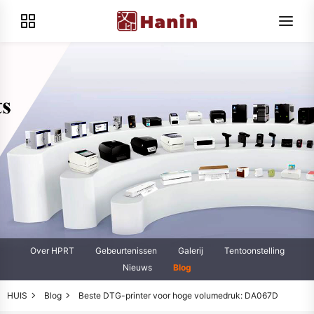
Over HPRT
Gebeurtenissen
Galerij
Tentoonstelling
Nieuws
Blog
HUIS
Blog
Beste DTG-printer voor hoge volumedruk: DA067D