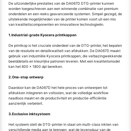
De uitzonderlijke prestaties van de DA067D DTG-printer kunnen
worden toegeschreven aan een winnende combinatie van premium
onderdelen en een reeks geavanceerde systemen. Simpel gezegd, de
uitstekende mogelijkheden van de printer komen voort uit een mix
van kwaliteitscomponenten en innovatieve technologieën.
1.Industrial-grade Kyocera printkoppen
De printkop is het cruciale onderdeel van de DTG-printer, het bepalen
van de resolutie en detailkwaliteit van afdrukken. De DA067D maakt
gebruik van industriële Kyocera printkoppen, die verbazingwekkende
beelddetails en kleurrijke patronen leveren. Met een kwaliteitsmodel
kan het 600 x 1800 dpi bereiken.
2.One-stop ontwerp
Daardoor kan de DA067D het hele proces van ontwerpen tot
afdrukken integreren en voltooien, wat de volledige workflow
naadloos maakt en de productiviteit en productie-efficiëntie
aanzienlijk verbetert.
3.Exclusive inktsysteem
Het systeem stelt de DTG-printer in staat om multi-class inkten van
verschillende media aan te brengen, wat de levensduur van de