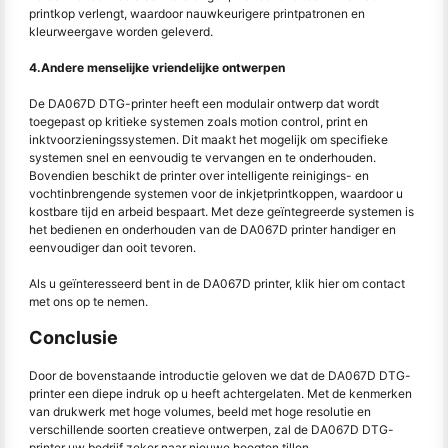
printkop verlengt, waardoor nauwkeurigere printpatronen en
kleurweergave worden geleverd.
4.Andere menselijke vriendelijke ontwerpen
De DA067D DTG-printer heeft een modulair ontwerp dat wordt
toegepast op kritieke systemen zoals motion control, print en
inktvoorzieningssystemen. Dit maakt het mogelijk om specifieke
systemen snel en eenvoudig te vervangen en te onderhouden.
Bovendien beschikt de printer over intelligente reinigings- en
vochtinbrengende systemen voor de inkjetprintkoppen, waardoor u
kostbare tijd en arbeid bespaart. Met deze geïntegreerde systemen is
het bedienen en onderhouden van de DA067D printer handiger en
eenvoudiger dan ooit tevoren.
Als u geïnteresseerd bent in de DA067D printer, klik hier om contact
met ons op te nemen.
Conclusie
Door de bovenstaande introductie geloven we dat de DA067D DTG-
printer een diepe indruk op u heeft achtergelaten. Met de kenmerken
van drukwerk met hoge volumes, beeld met hoge resolutie en
verschillende soorten creatieve ontwerpen, zal de DA067D DTG-
printer uw bedrijf zeker naar nieuwe hoogten tillen.