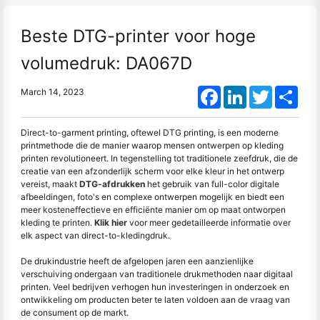
Beste DTG-printer voor hoge
volumedruk: DA067D
Facebook
LinkedIn
Twitter
Shar
March 14, 2023
Direct-to-garment printing, oftewel DTG printing, is een moderne
printmethode die de manier waarop mensen ontwerpen op kleding
printen revolutioneert. In tegenstelling tot traditionele zeefdruk, die de
creatie van een afzonderlijk scherm voor elke kleur in het ontwerp
vereist, maakt
DTG-afdrukken
het gebruik van full-color digitale
afbeeldingen, foto's en complexe ontwerpen mogelijk en biedt een
meer kosteneffectieve en efficiënte manier om op maat ontworpen
kleding te printen.
Klik hier
voor meer gedetailleerde informatie over
elk aspect van direct-to-kledingdruk.
De drukindustrie heeft de afgelopen jaren een aanzienlijke
verschuiving ondergaan van traditionele drukmethoden naar digitaal
printen. Veel bedrijven verhogen hun investeringen in onderzoek en
ontwikkeling om producten beter te laten voldoen aan de vraag van
de consument op de markt.