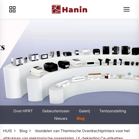
Over HPRT
Gebeurtenissen
Galerij
Tentoonstelling
Nieuws
Blog
HUIS
Blog
Voordelen van Thermische Overdrachtprinters voor het
afdrukken van elektronische naamplaten, UL-bekleding Ce-etiketten