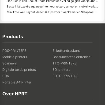
Hoe kies je een Pocket Photo Printer: een volledige gids voor journaling, reizen en iPhone-gebruikers
Beste inktloze draagbare printer voor reizen, school en mobiel werk: Hanin MT620 Pro Review
Mini Foto Wall Layout Ideeën & Tips voor Slaapkamer en Slaapzaal Decoratie
Products
POS-PRINTERS
Etikettendruckers
Mobiele printers
Consumentenelektronica
Scanners
TTO-PRINTERS
Digitale textielprinters
3D-printers
PDA
FOTO PRINTERS
Portable A4 Printer
Over HPRT