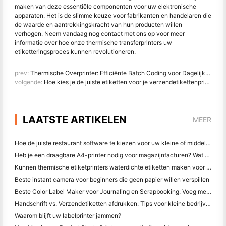
maken van deze essentiële componenten voor uw elektronische
apparaten. Het is de slimme keuze voor fabrikanten en handelaren die
de waarde en aantrekkingskracht van hun producten willen
verhogen. Neem vandaag nog contact met ons op voor meer
informatie over hoe onze thermische transferprinters uw
etiketteringsproces kunnen revolutioneren.
prev:
Thermische Overprinter: Efficiënte Batch Coding voor Dagelijkse Chemische Industrie
volgende:
Hoe kies je de juiste etiketten voor je verzendetikettenprinter?
LAATSTE ARTIKELEN
MEER
Hoe de juiste restaurant software te kiezen voor uw kleine of middelgrote restaurant
Heb je een draagbare A4-printer nodig voor magazijnfacturen? Wat werkelijk werkt
Kunnen thermische etiketprinters waterdichte etiketten maken voor kleine bedrijfsproducten?
Beste instant camera voor beginners die geen papier willen verspillen
Beste Color Label Maker voor Journaling en Scrapbooking: Voeg meer kleur toe aan elke pagina
Handschrift vs. Verzendetiketten afdrukken: Tips voor kleine bedrijven in 2026
Waarom blijft uw labelprinter jammen?