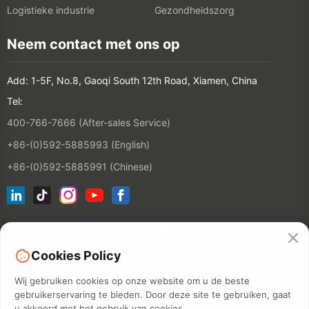
Logistieke industrie
Gezondheidszorg
Neem contact met ons op
Add: 1-5F, No.8, Gaoqi South 12th Road, Xiamen, China
Tel:
400-766-7666 (After-sales Service)
+86-(0)592-5885993 (English)
+86-(0)592-5885991 (Chinese)
Word lid van onze e-maillijst
Cookies Policy
CONTACT
Wij gebruiken cookies op onze website om u de beste
gebruikerservaring te bieden. Door deze site te gebruiken, gaat
u akkoord met het gebruik van cookies.