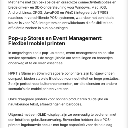
Met name met zijn bekabelde en draadloze connectiviteitsopties en
brede driver- en SDK-ondersteuning voor Windows, Mac, iOS,
Android, Linux, OPOS, JavaPOS en WinCE integreert de TP808
naadloos in verschillende POS-systemen, waardoor het een ideale
keuze is voor POS-integrators en ontwikkelaars die flexibiliteit en
efficiëntie zoeken in hun oplossingen.
Pop-up Stores en Event Management:
Flexibel mobiel printen
In omgevingen zoals pop-up stores, event management en on-site
service operaties is de mogelijkheid om bestellingen en bonnetjes
onderweg af te drukken essentieel.
HPRT's 58mm en 80mm draagbare bonprinters zijn lichtgewicht en
compact, bieden stabiele Bluetooth-connectiviteit en hoge prestaties.
Ze zijn perfect voor buitenevenementen, on-site diensten en andere
scenario's die mobiel printen vereisen.
Onze draagbare printers voor bonnen produceren duidelijke en
nauwkeurige tekst, afbeeldingen en barcodes.
Uitgerust met een OLED-display, zijn ze eenvoudig te bedienen met
een intuïtieve gebruikerservaring. Bovendien hebben deze POS-
printers ingebouwde accu's met hoge capaciteit voor de hele dag