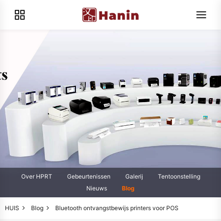
Over HPRT
Gebeurtenissen
Galerij
Tentoonstelling
Nieuws
Blog
HUIS
Blog
Bluetooth ontvangstbewijs printers voor POS