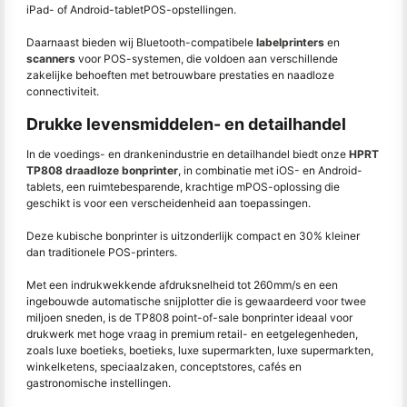
iPad- of Android-tabletPOS-opstellingen.
Daarnaast bieden wij Bluetooth-compatibele
labelprinters
en
scanners
voor POS-systemen, die voldoen aan verschillende
zakelijke behoeften met betrouwbare prestaties en naadloze
connectiviteit.
Drukke levensmiddelen- en detailhandel
In de voedings- en drankenindustrie en detailhandel biedt onze
HPRT
TP808 draadloze bonprinter
, in combinatie met iOS- en Android-
tablets, een ruimtebesparende, krachtige mPOS-oplossing die
geschikt is voor een verscheidenheid aan toepassingen.
Deze kubische bonprinter is uitzonderlijk compact en 30% kleiner
dan traditionele POS-printers.
Met een indrukwekkende afdruksnelheid tot 260mm/s en een
ingebouwde automatische snijplotter die is gewaardeerd voor twee
miljoen sneden, is de TP808 point-of-sale bonprinter ideaal voor
drukwerk met hoge vraag in premium retail- en eetgelegenheden,
zoals luxe boetieks, boetieks, luxe supermarkten, luxe supermarkten,
winkelketens, speciaalzaken, conceptstores, cafés en
gastronomische instellingen.