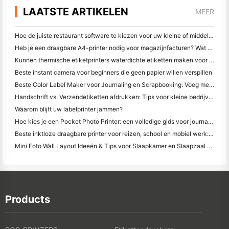
LAATSTE ARTIKELEN
MEER
Hoe de juiste restaurant software te kiezen voor uw kleine of middelgrote restaurant
Heb je een draagbare A4-printer nodig voor magazijnfacturen? Wat werkelijk werkt
Kunnen thermische etiketprinters waterdichte etiketten maken voor kleine bedrijfsproducten?
Beste instant camera voor beginners die geen papier willen verspillen
Beste Color Label Maker voor Journaling en Scrapbooking: Voeg meer kleur toe aan elke pagina
Handschrift vs. Verzendetiketten afdrukken: Tips voor kleine bedrijven in 2026
Waarom blijft uw labelprinter jammen?
Hoe kies je een Pocket Photo Printer: een volledige gids voor journaling, reizen en iPhone-gebruikers
Beste inktloze draagbare printer voor reizen, school en mobiel werk: Hanin MT620 Pro Review
Mini Foto Wall Layout Ideeën & Tips voor Slaapkamer en Slaapzaal Decoratie
Products