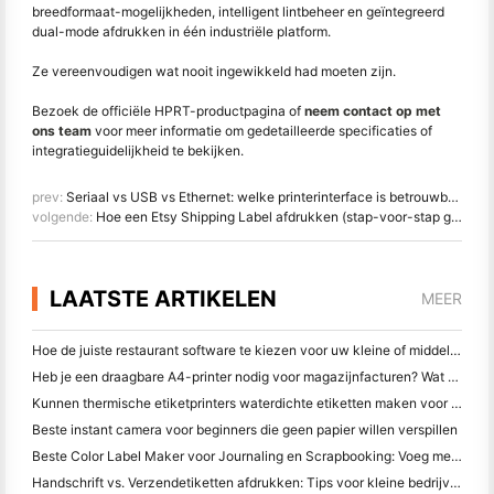
breedformaat-mogelijkheden, intelligent lintbeheer en geïntegreerd
dual-mode afdrukken in één industriële platform.
Ze vereenvoudigen wat nooit ingewikkeld had moeten zijn.
Bezoek de officiële HPRT-productpagina of
neem contact op met
ons team
voor meer informatie om gedetailleerde specificaties of
integratieguidelijkheid te bekijken.
prev:
Seriaal vs USB vs Ethernet: welke printerinterface is betrouwbaarder voor kiosksystemen?
volgende:
Hoe een Etsy Shipping Label afdrukken (stap-voor-stap gids voor verkopers)
LAATSTE ARTIKELEN
MEER
Hoe de juiste restaurant software te kiezen voor uw kleine of middelgrote restaurant
Heb je een draagbare A4-printer nodig voor magazijnfacturen? Wat werkelijk werkt
Kunnen thermische etiketprinters waterdichte etiketten maken voor kleine bedrijfsproducten?
Beste instant camera voor beginners die geen papier willen verspillen
Beste Color Label Maker voor Journaling en Scrapbooking: Voeg meer kleur toe aan elke pagina
Handschrift vs. Verzendetiketten afdrukken: Tips voor kleine bedrijven in 2026