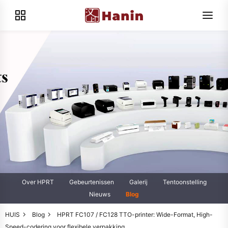
Over HPRT
Gebeurtenissen
Galerij
Tentoonstelling
Nieuws
Blog
HUIS
Blog
HPRT FC107 / FC128 TTO-printer: Wide-Format, High-
Speed-codering voor flexibele verpakking