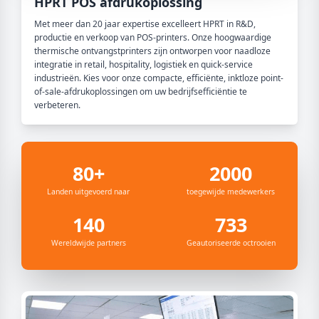
HPRT POS afdrukoplossing
Met meer dan 20 jaar expertise excelleert HPRT in R&D,
productie en verkoop van POS-printers. Onze hoogwaardige
thermische ontvangstprinters zijn ontworpen voor naadloze
integratie in retail, hospitality, logistiek en quick-service
industrieën. Kies voor onze compacte, efficiënte, inktloze point-
of-sale-afdrukoplossingen om uw bedrijfsefficiëntie te
verbeteren.
80+
2000
Landen uitgevoerd naar
toegewijde medewerkers
140
733
Wereldwijde partners
Geautoriseerde octrooien