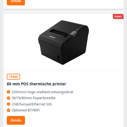
Details
Heet!
TP805
80 mm POS thermische printer
250mm/s hoge snelheid ontvangstdruk
58/76/80mm Papierbreedte
USB/Seriaal/Ethernet Std.
Optioneel BT/WiFi
Details