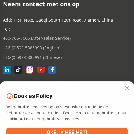
Neem contact met ons op
Add: 1-5F, No.8, Gaoqi South 12th Road, Xiamen, China
Tel:
400-766-7666 (After-sales Service)
+86-(0)592-5885993 (English)
+86-(0)592-5885991 (Chinese)
Word lid van onze e-maillijst
Cookies Policy
CONTACT
Wij gebruiken cookies op onze website om u de beste
gebruikerservaring te bieden. Door deze site te gebruiken, gaat
u akkoord met het gebruik van cookies.
©2026 XIAMEN HANIN CO., LTD.
PRIVACYBELEID
GEBRUIKSDUUR
OKÉ, IK HEB HET!