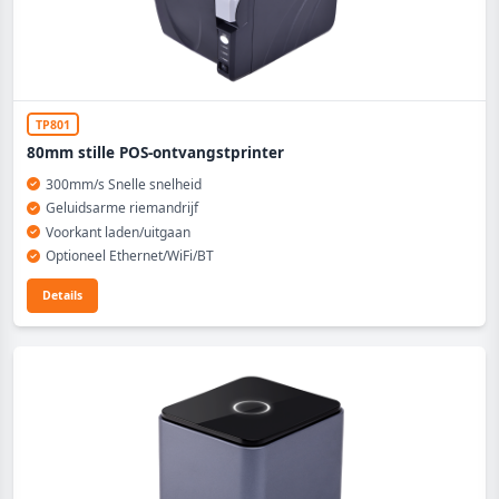
TP801
80mm stille POS-ontvangstprinter
300mm/s Snelle snelheid
Geluidsarme riemandrijf
Voorkant laden/uitgaan
Optioneel Ethernet/WiFi/BT
Details