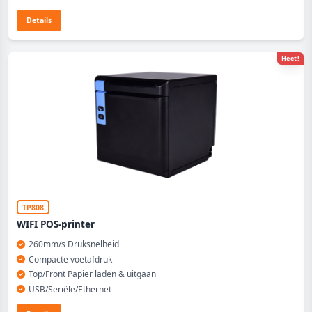
Details
Heet!
TP808
WIFI POS-printer
260mm/s Druksnelheid
Compacte voetafdruk
Top/Front Papier laden & uitgaan
USB/Seriële/Ethernet