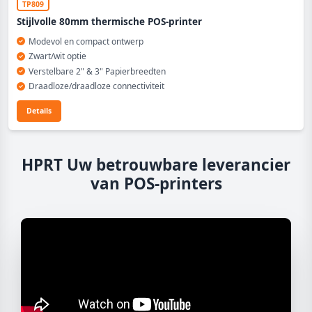
TP809
Stijlvolle 80mm thermische POS-printer
Modevol en compact ontwerp
Zwart/wit optie
Verstelbare 2" & 3" Papierbreedten
Draadloze/draadloze connectiviteit
Details
HPRT Uw betrouwbare leverancier
van POS-printers