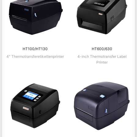
HT100/HT130
HT600/630
4" Thermotransferetikettenprinter
4-inch Thermotransfer Label
Printer