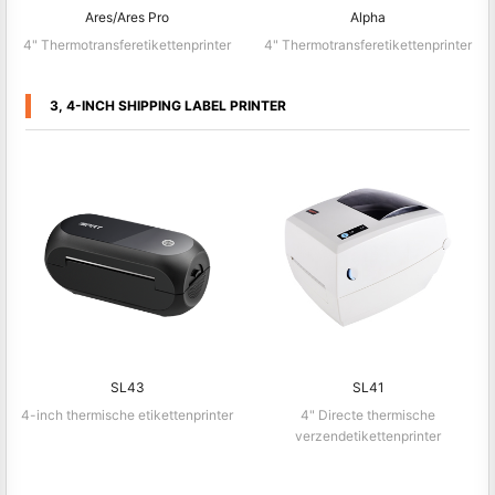
Ares/Ares Pro
Alpha
4" Thermotransferetikettenprinter
4" Thermotransferetikettenprinter
3, 4-INCH SHIPPING LABEL PRINTER
SL43
SL41
4-inch thermische etikettenprinter
4" Directe thermische
verzendetikettenprinter