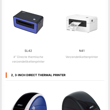
SL42
N41
4" Directe thermische
Verzendetikettenprinter
verzendetikettenprinter
2, 3-INCH DIRECT THERMAL PRINTER