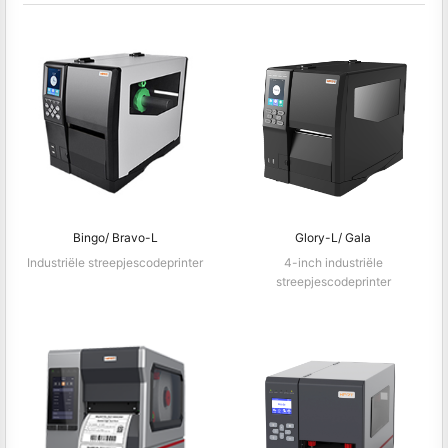
Bingo/ Bravo-L
Glory-L/ Gala
Industriële streepjescodeprinter
4-inch industriële
streepjescodeprinter