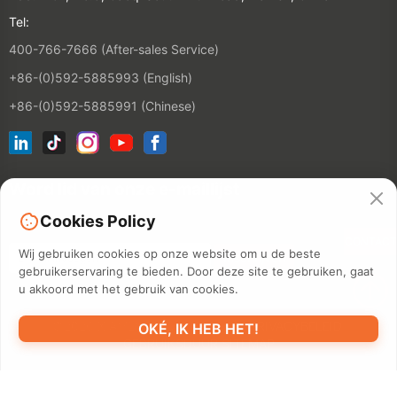
Tel:
400-766-7666 (After-sales Service)
+86-(0)592-5885993 (English)
+86-(0)592-5885991 (Chinese)
Word lid van onze e-maillijst
Cookies Policy
CONTACT
Wij gebruiken cookies op onze website om u de beste
gebruikerservaring te bieden. Door deze site te gebruiken, gaat
u akkoord met het gebruik van cookies.
©2026 XIAMEN HANIN CO., LTD.
PRIVACYBELEID
OKÉ, IK HEB HET!
GEBRUIKSDUUR
SITEMAP