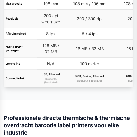
108 mm
108 mm / 106 mm
108 m
Max breedte
203 dpi
203 / 300 dpi
203 
Resolutie
weergave
8 ips
5 / 4 ips
5 
Afdruksnelheid
128 MB /
Flash / RAM-
16 MB / 32 MB
16 M
geheugen
32 MB
N/A
100 meter
3
Lengte lint
USB, Ethernet
USB, Seriaal, Ethernet
USB, Ser
Connectiviteit
Bluetooth
Bluetooth (facultatief)
Bluetoot
(facultatief)
Professionele directe thermische & thermische
overdracht barcode label printers voor elke
industrie