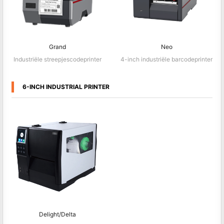
Grand
Neo
Industriële streepjescodeprinter
4-inch industriële barcodeprinter
6-INCH INDUSTRIAL PRINTER
Delight/Delta