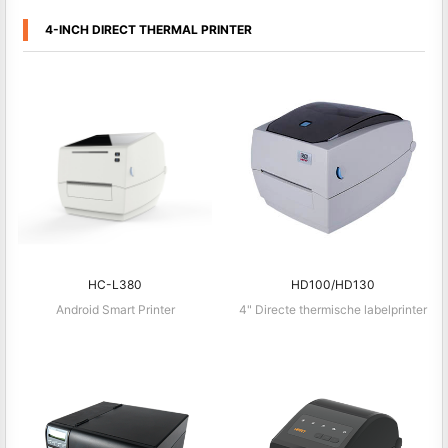
4-INCH DIRECT THERMAL PRINTER
HC-L380
HD100/HD130
Android Smart Printer
4" Directe thermische labelprinter