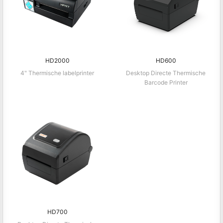
HD2000
HD600
4" Thermische labelprinter
Desktop Directe Thermische
Barcode Printer
HD700