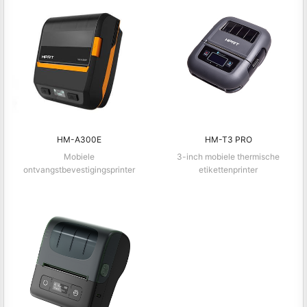
HM-A300E
HM-T3 PRO
Mobiele
3-inch mobiele thermische
ontvangstbevestigingsprinter
etikettenprinter