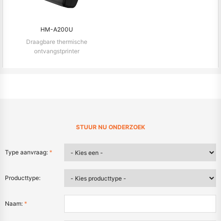
HM-A200U
Draagbare thermische
ontvangstprinter
STUUR NU ONDERZOEK
Type aanvraag:
*
Producttype:
Naam:
*