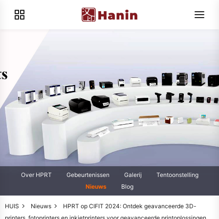
Over HPRT
Gebeurtenissen
Galerij
Tentoonstelling
Nieuws
Blog
HUIS
Nieuws
HPRT op CIFIT 2024: Ontdek geavanceerde 3D-
printers, fotoprinters en inkjetprinters voor geavanceerde printoplossingen