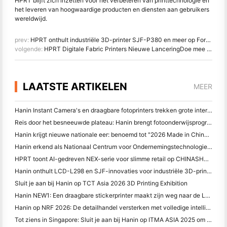
HPRT blijft zich inzetten voor het verbeteren van printtechnologie en
het leveren van hoogwaardige producten en diensten aan gebruikers
wereldwijd.
prev:
HPRT onthult industriële 3D-printer SJF-P380 en meer op Formnext en PM Zuid China 2024
volgende:
HPRT Digitale Fabric Printers Nieuwe Lancering­Doe mee op ITMA ASIA­CITME 2024!
LAATSTE ARTIKELEN
MEER
Hanin Instant Camera's en draagbare fotoprinters trekken grote interesse op IEAE Shenzhen 2026
Reis door het besneeuwde plateau: Hanin brengt fotoonderwijsprogramma's aan kinderen in Qamdo
Hanin krijgt nieuwe nationale eer: benoemd tot "2026 Made in China · Trusted Brand by Consumers"
Hanin erkend als Nationaal Centrum voor Ondernemingstechnologie voor Innovatieleiderschap
HPRT toont AI-gedreven NEX-serie voor slimme retail op CHINASHOP 2026
Hanin onthult LCD-L298 en SJF-innovaties voor industriële 3D-printing op TCT Asia 2026
Sluit je aan bij Hanin op TCT Asia 2026 3D Printing Exhibition
Hanin NEW1: Een draagbare stickerprinter maakt zijn weg naar de LOFT-winkels van Japan
Hanin op NRF 2026: De detailhandel versterken met volledige intelligente afdrukoplossingen
Tot ziens in Singapore: Sluit je aan bij Hanin op ITMA ASIA 2025 om getuige te zijn van de nieuwste digitale afdruktechnologie