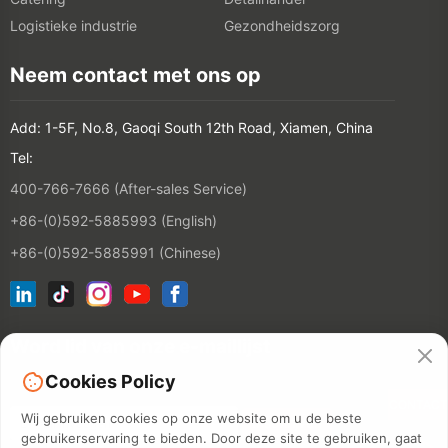
Logistieke industrie
Gezondheidszorg
Neem contact met ons op
Add: 1-5F, No.8, Gaoqi South 12th Road, Xiamen, China
Tel:
400-766-7666 (After-sales Service)
+86-(0)592-5885993 (English)
+86-(0)592-5885991 (Chinese)
Word lid van onze e-maillijst
Cookies Policy
CONTACT
Wij gebruiken cookies op onze website om u de beste
gebruikerservaring te bieden. Door deze site te gebruiken, gaat