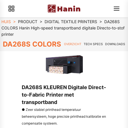
HUIS
>
PRODUCT
>
DIGITAL TEXTILE PRINTERS
>
DA268S
COLORS Hanin High-speed transportband digitale Directo-to-stof
printer
DA268S COLORS
OVERZICHT
TECH SPECS
DOWNLOADS
DA268S KLEUREN Digitale Direct-
to-Fabric Printer met
transportband
● Zeer stabiel printhead temperatuur
beheersysteem, hoge precisie printhead kalibratie en
compensatie systeem.