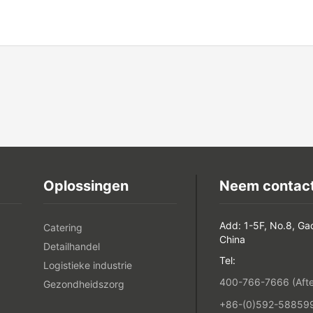
Oplossingen
Neem contact
Add: 1-5F, No.8, Ga
Catering
China
Detailhandel
Tel:
Logistieke industrie
400-766-7666 (After
Gezondheidszorg
+86-(0)592-5885993