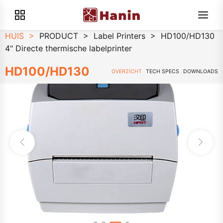
HUIS
>
PRODUCT
>
Label Printers
>
HD100/HD130
4" Directe thermische labelprinter
HD100/HD130
OVERZICHT
TECH SPECS
DOWNLOADS