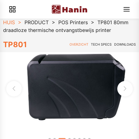
HUIS
>
PRODUCT
>
POS Printers
>
TP801 80mm
draadloze thermische ontvangstbewijs printer
TP801
OVERZICHT
TECH SPECS
DOWNLOADS