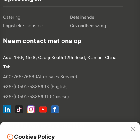
Catering
Detailhandel
Logistieke industrie
Gezondheidszorg
Neem contact met ons op
Add: 1-5F, No.8, Gaoqi South 12th Road, Xiamen, China
Tel:
400-766-7666 (After-sales Service)
+86-(0)592-5885993 (English)
+86-(0)592-5885991 (Chinese)
Word lid van onze e-maillijst
Cookies Policy