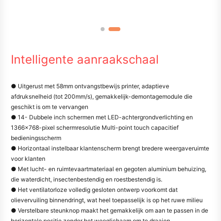
Intelligente aanraakschaal
● Uitgerust met 58mm ontvangstbewijs printer, adaptieve
afdruksnelheid (tot 200mm/s), gemakkelijk-demontagemodule die
geschikt is om te vervangen
● 14- Dubbele inch schermen met LED-achtergrondverlichting en
1366×768-pixel schermresolutie Multi-point touch capacitief
bedieningsscherm
● Horizontaal instelbaar klantenscherm brengt bredere weergaveruimte
voor klanten
● Met lucht- en ruimtevaartmateriaal en gegoten aluminium behuizing,
die waterdicht, insectenbestendig en roestbestendig is.
● Het ventilatorloze volledig gesloten ontwerp voorkomt dat
olievervuiling binnendringt, wat heel toepasselijk is op het ruwe milieu
● Verstelbare steunknop maakt het gemakkelijk om aan te passen in de
horizontale positie zonder het weeglichaam om te draaien