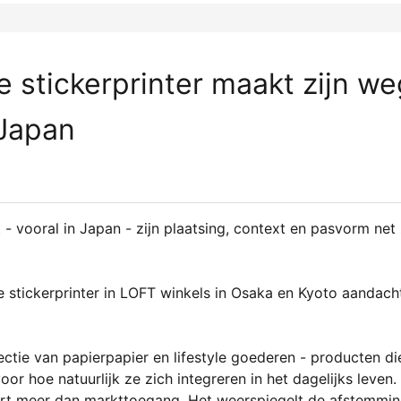
 stickerprinter maakt zijn we
 Japan
- vooral in Japan - zijn plaatsing, context en pasvorm net
stickerprinter in LOFT winkels in Osaka en Kyoto aandach
ctie van papierpapier en lifestyle goederen - producten di
or hoe natuurlijk ze zich integreren in het dagelijks leven.
rt meer dan markttoegang. Het weerspiegelt de afstemmi