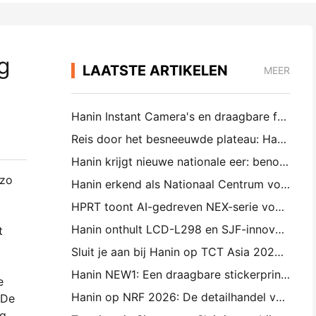
g
LAATSTE ARTIKELEN
MEER
Hanin Instant Camera's en draagbare fotoprinters trekken grote interesse op IEAE Shenzhen 2026
Reis door het besneeuwde plateau: Hanin brengt fotoonderwijsprogramma's aan kinderen in Qamdo
Hanin krijgt nieuwe nationale eer: benoemd tot "2026 Made in China · Trusted Brand by Consumers"
 zo
Hanin erkend als Nationaal Centrum voor Ondernemingstechnologie voor Innovatieleiderschap
HPRT toont AI-gedreven NEX-serie voor slimme retail op CHINASHOP 2026
Hanin onthult LCD-L298 en SJF-innovaties voor industriële 3D-printing op TCT Asia 2026
t
Sluit je aan bij Hanin op TCT Asia 2026 3D Printing Exhibition
Hanin NEW1: Een draagbare stickerprinter maakt zijn weg naar de LOFT-winkels van Japan
e
Hanin op NRF 2026: De detailhandel versterken met volledige intelligente afdrukoplossingen
 De
ng