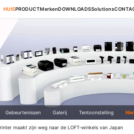
HUIS
PRODUCT
Merken
DOWNLOADS
Solutions
CONTA
Gebeurtenissen
Galerij
Tentoonstelling
Ni
rinter maakt zijn weg naar de LOFT-winkels van Japan