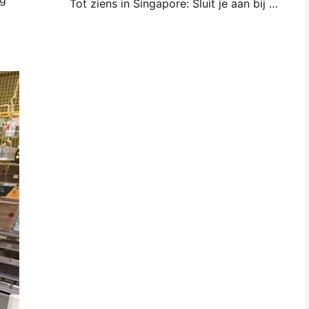
Tot ziens in Singapore: Sluit je aan bij Hanin op ITMA ASIA 2025 om getuige te zijn van de nieuwste digitale afdruktechnologie