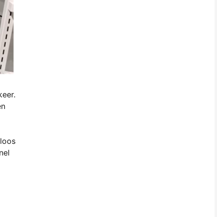
keer.
en
dloos
nel