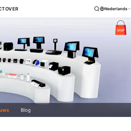
CT
OVER
Nederlands
euws
Blog